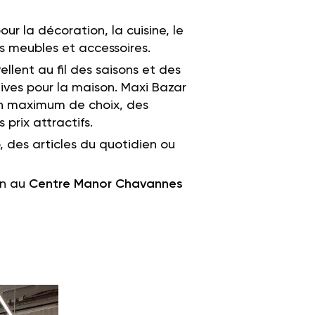
pour
la
décoration,
la
cuisine,
le
ts
meubles
et
accessoires.
ellent
au
fil
des
saisons
et
des
ives
pour
la
maison.
Maxi
Bazar
n
maximum
de
choix,
des
es
prix
attractifs.
,
des
articles
du
quotidien
ou
in au
Centre Manor Chavannes