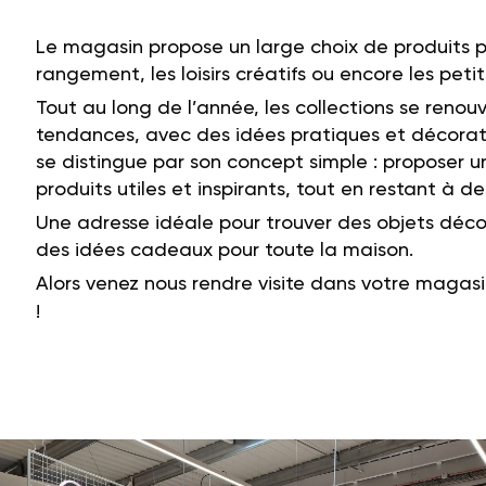
Le
magasin
propose
un
large
choix
de
produits
rangement,
les
loisirs
créatifs
ou
encore
les
peti
Tout
au
long
de
l’année,
les
collections
se
renouv
tendances,
avec
des
idées
pratiques
et
décorat
se
distingue
par
son
concept
simple :
proposer
u
produits
utiles
et
inspirants,
tout
en
restant
à
d
Une
adresse
idéale
pour
trouver
des
objets
déco
des
idées
cadeaux
pour
toute
la
maison.
Alors venez nous rendre visite dans votre magas
!