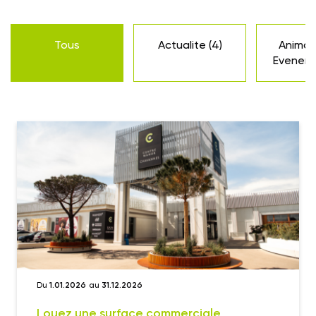
Tous
Actualite
(4)
Animat
Evenem
Du
1.01.2026
au
31.12.2026
Louez une surface commerciale