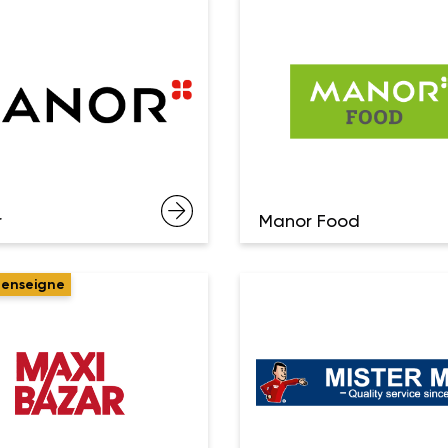
r
Manor Food
 enseigne