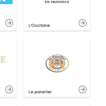
L'Occitane
Le panetier