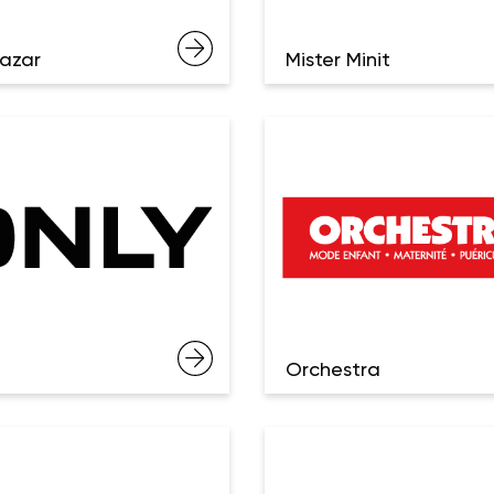
azar
Mister Minit
Orchestra