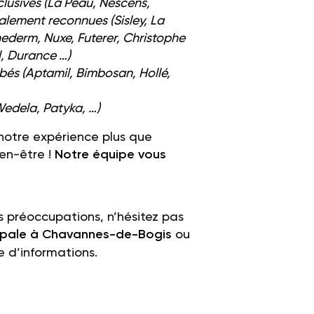
lusives (La Peau,
Nescens,
alement reconnues (Sisley, La
hederm, Nuxe, Futerer, Christophe
l, Durance …)
bébés
(Aptamil, Bimbosan, Hollé,
edela, Patyka, …)
 notre expérience plus que
en-être !
Notre équipe vous
s préoccupations, n’hésitez pas
ncipale à Chavannes-de-Bogis
ou
 d’informations.